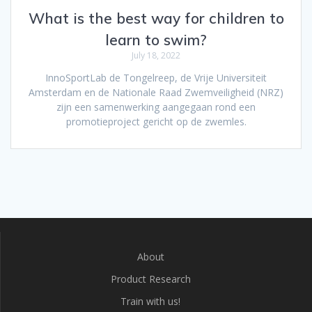
What is the best way for children to
learn to swim?
July 18, 2022
InnoSportLab de Tongelreep, de Vrije Universiteit
Amsterdam en de Nationale Raad Zwemveiligheid (NRZ)
zijn een samenwerking aangegaan rond een
promotieproject gericht op de zwemles.
About
Product Research
Train with us!