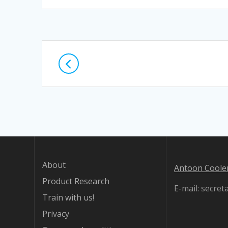
Posts
navigation
About
Antoon Coolen
Product Research
E-mail: secre
Train with us!
Privacy