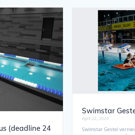
Swimstar Geste
April 22, 2024
s (deadline 24
Swimstar Gestel vernie