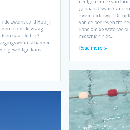
deelgemeente van Eindh
genaamd SwimStar een 
zwemonderwijs. Dit tijde
n de zwemsport! Heb jij
van de bedreven traine
neerd door de vraag
kans om de waterwereld
iden naar de top?
misschien niet…
bewegingswetenschappen
Read more
 een geweldige kans