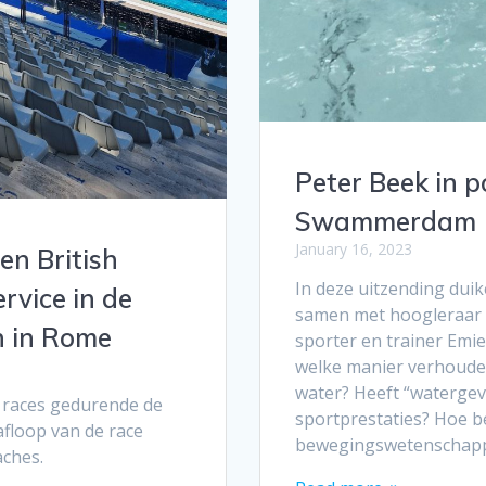
Peter Beek in 
Swammerdam
January 16, 2023
en British
In deze uitzending dui
rvice in de
samen met hoogleraar 
 in Rome
sporter en trainer Emi
welke manier verhouden
water? Heeft “watergev
e races gedurende de
sportprestaties? Hoe be
afloop van de race
bewegingswetenschapper
aches.