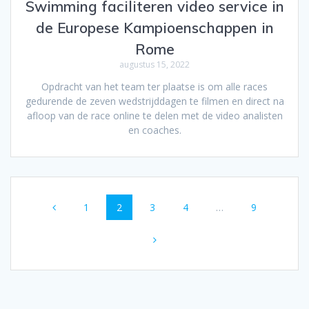
Swimming faciliteren video service in
de Europese Kampioenschappen in
Rome
augustus 15, 2022
Opdracht van het team ter plaatse is om alle races
gedurende de zeven wedstrijddagen te filmen en direct na
afloop van de race online te delen met de video analisten
en coaches.
Berichtnavigatie
Pagina
Pagina
Pagina
Pagina
Pagina
1
2
3
4
…
9