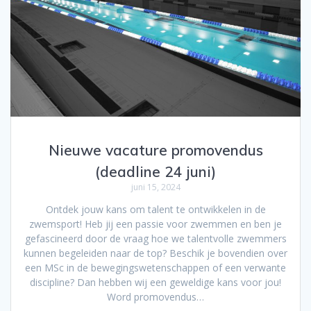
Nieuwe vacature promovendus
(deadline 24 juni)
juni 15, 2024
Ontdek jouw kans om talent te ontwikkelen in de
zwemsport! Heb jij een passie voor zwemmen en ben je
gefascineerd door de vraag hoe we talentvolle zwemmers
kunnen begeleiden naar de top? Beschik je bovendien over
een MSc in de bewegingswetenschappen of een verwante
discipline? Dan hebben wij een geweldige kans voor jou!
Word promovendus…