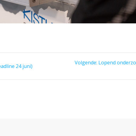
Volgend
Volgende:
Lopend onderzoe
dline 24 juni)
bericht: