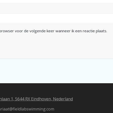
 browser voor de volgende keer wanneer ik een reactie plaats.
laan 1, 5644 RX Eindhoven, Nederland
tariaat@fieldlabswimming.com