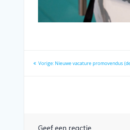
Berichtnavigatie
Vorig
Vorige:
Nieuwe vacature promovendus (dea
bericht:
Geef een reactie